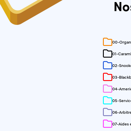
No
00-Organi
01-Caram
02-Snook
03-Blackb
04-Ameri
05-Servic
06-Arbitr
07-Aides 