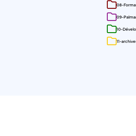
08-Forma
09-Palma
10-Dével
11-archive