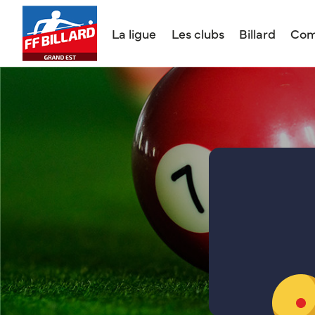
La ligue
Les clubs
Billard
Com