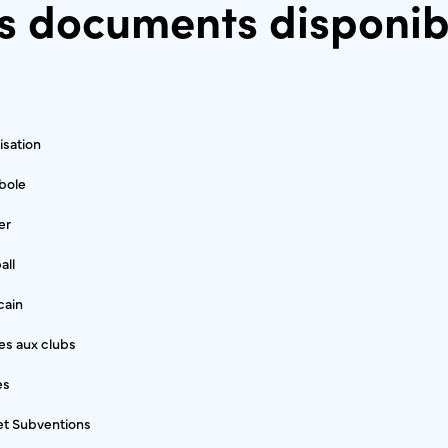
s documents disponib
sation
bole
er
all
cain
es aux clubs
es
et Subventions