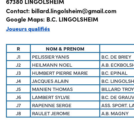
67380 LINGOLSHEIM
Contact: billard.lingolsheim@gmail.com
Google Maps:
B.C. LINGOLSHEIM
Joueurs qualifiés
R
NOM & PRENOM
J1
PELISSIER YANIS
B.C. DE BRIEY
J2
HEILMANN NOEL
A.B. ECKBOLS
J3
HUMBERT PIERRE MARIE
B.C. EPINAL
J4
JACQUES ALAIN
B.C. LINGOLS
J5
MANIEN THOMAS
BILLARD TRO
J6
LAMBERT SYLVIE
B.C. DE GRAU
J7
RAPENNE SERGE
ASS. SPORT. 
J8
RAULET JEROME
A.B. MAGNY