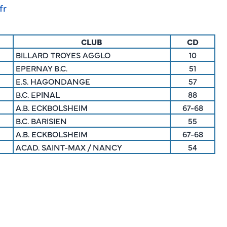
fr
CLUB
CD
BILLARD TROYES AGGLO
10
EPERNAY B.C.
51
E.S. HAGONDANGE
57
B.C. EPINAL
88
A.B. ECKBOLSHEIM
67-68
B.C. BARISIEN
55
A.B. ECKBOLSHEIM
67-68
ACAD. SAINT-MAX / NANCY
54