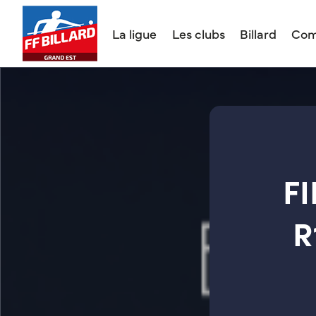
La ligue
Les clubs
Billard
Com
F
R